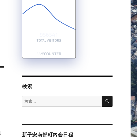
956541
TOTAL VISITORS
検索
検
検
索
索:
町
新子安南部町内会日程