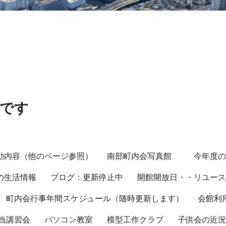
会です
動内容（他のページ参照）
南部町内会写真館
今年度
の生活情報
ブログ：更新停止中
開館開放日・・リユー
町内会行事年間スケジュール（随時更新します）
会館利
当講習会
パソコン教室
模型工作クラブ
子供会の近