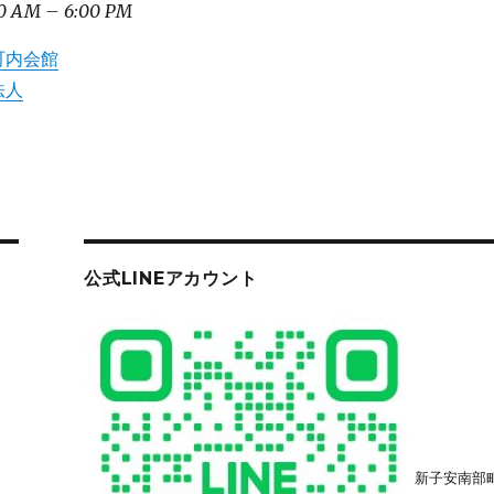
0 AM
–
6:00 PM
町内会館
法人
公式LINEアカウント
新子安南部