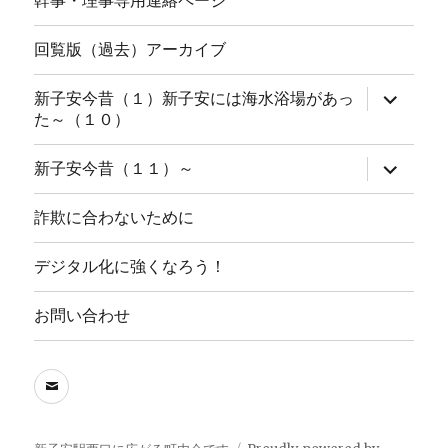
幹事・理事専用連絡ページ
回覧版（過去）アーカイブ
サ
新子安今昔（１）新子安には海水浴場があっ
ブ
た～（１０）
メ
ニ
ュ
サ
新子安今昔（１１）～
ー
ブ
を
メ
展
ニ
詐欺に合わないために
開
ュ
ー
を
デジタル化に強くなろう！
展
開
お問い合わせ
メ
ー
ル