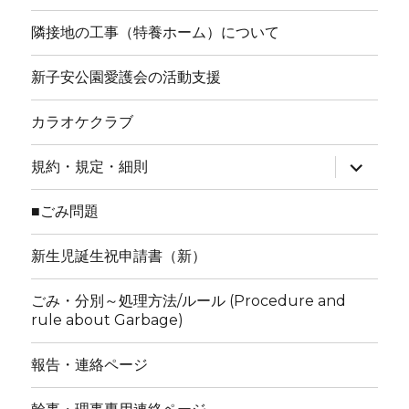
隣接地の工事（特養ホーム）について
新子安公園愛護会の活動支援
カラオケクラブ
サ
規約・規定・細則
ブ
メ
ニ
■ごみ問題
ュ
ー
を
新生児誕生祝申請書（新）
展
開
ごみ・分別～処理方法/ルール (Procedure and
rule about Garbage)
報告・連絡ページ