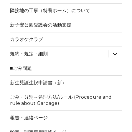
隣接地の工事（特養ホーム）について
新子安公園愛護会の活動支援
カラオケクラブ
サ
規約・規定・細則
ブ
メ
ニ
■ごみ問題
ュ
ー
を
新生児誕生祝申請書（新）
展
開
ごみ・分別～処理方法/ルール (Procedure and
rule about Garbage)
報告・連絡ページ