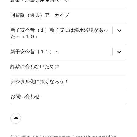
幹事・理事専用連絡ページ
回覧版（過去）アーカイブ
サ
新子安今昔（１）新子安には海水浴場があっ
ブ
た～（１０）
メ
ニ
ュ
サ
新子安今昔（１１）～
ー
ブ
を
メ
展
ニ
詐欺に合わないために
開
ュ
ー
を
デジタル化に強くなろう！
展
開
お問い合わせ
メ
ー
ル