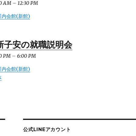
0 AM
–
12:30 PM
内会館(新館)
新子安の就職説明会
0 PM
–
6:00 PM
内会館(新館)
体
公式LINEアカウント