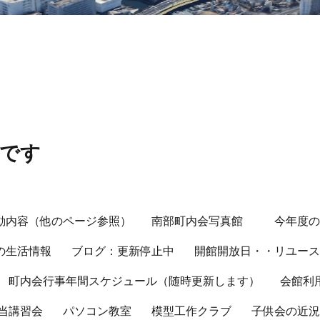
会です
動内容（他のページ参照）
南部町内会写真館
今年度
の生活情報
ブログ：更新停止中
開館開放日・・リユー
町内会行事年間スケジュール（随時更新します）
会館利
当講習会
パソコン教室
模型工作クラブ
子供会の近