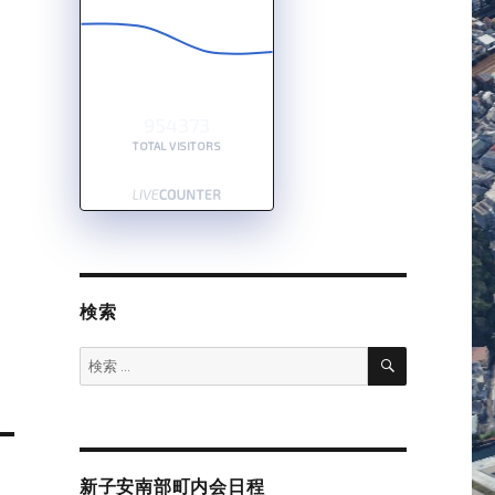
954373
TOTAL VISITORS
検索
検
検
索
索:
新子安南部町内会日程