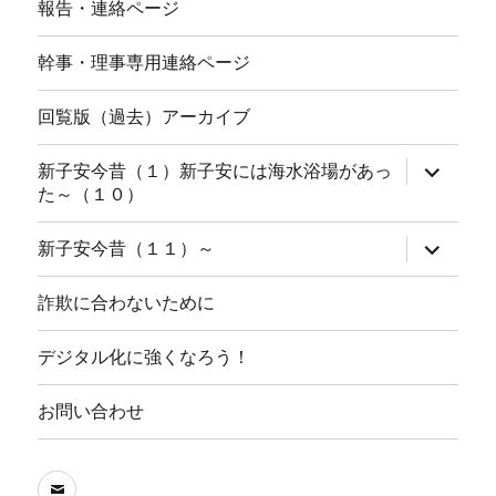
報告・連絡ページ
幹事・理事専用連絡ページ
回覧版（過去）アーカイブ
サ
新子安今昔（１）新子安には海水浴場があっ
ブ
た～（１０）
メ
ニ
ュ
サ
新子安今昔（１１）～
ー
ブ
を
メ
展
ニ
詐欺に合わないために
開
ュ
ー
を
デジタル化に強くなろう！
展
開
お問い合わせ
メ