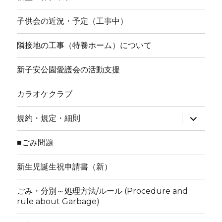
子供会の近況・予定（工事中）
隣接地の工事（特養ホーム）について
新子安公園愛護会の活動支援
カラオケクラブ
サ
規約・規定・細則
ブ
メ
ニ
■ごみ問題
ュ
ー
を
新生児誕生祝申請書（新）
展
開
ごみ・分別～処理方法/ルール (Procedure and
rule about Garbage)