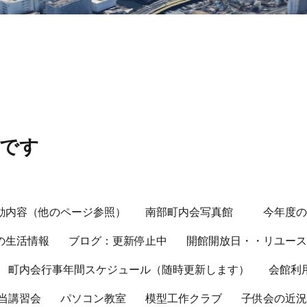
会です
動内容（他のページ参照）
南部町内会写真館
今年度
の生活情報
ブログ：更新停止中
開館開放日・・リユー
町内会行事年間スケジュール（随時更新します）
会館利
当講習会
パソコン教室
模型工作クラブ
子供会の近