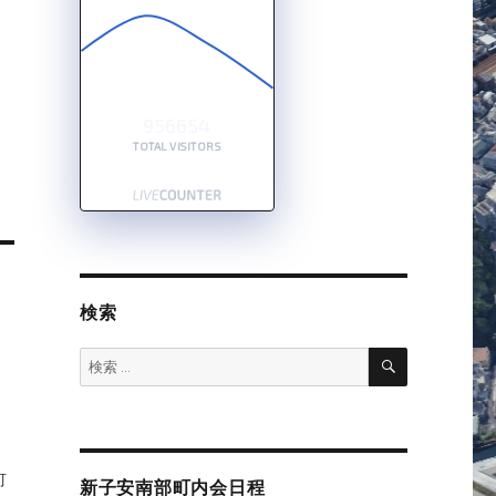
956654
TOTAL VISITORS
検索
検
検
索
索:
町
新子安南部町内会日程