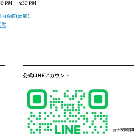
30 PM
–
4:30 PM
内会館(新館)
活動
公式LINEアカウント
新子安南部