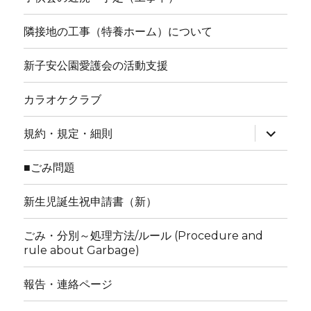
隣接地の工事（特養ホーム）について
新子安公園愛護会の活動支援
カラオケクラブ
サ
規約・規定・細則
ブ
メ
ニ
■ごみ問題
ュ
ー
を
新生児誕生祝申請書（新）
展
開
ごみ・分別～処理方法/ルール (Procedure and
rule about Garbage)
報告・連絡ページ