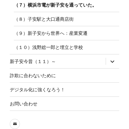
（７）横浜市電が新子安を通っていた。
（８）子安駅と大口通商店街
（９）新子安から世界へ：産業変遷
（１０）浅野総一郎と埋立と学校
サ
新子安今昔（１１）～
ブ
メ
ニ
詐欺に合わないために
ュ
ー
を
デジタル化に強くなろう！
展
開
お問い合わせ
メ