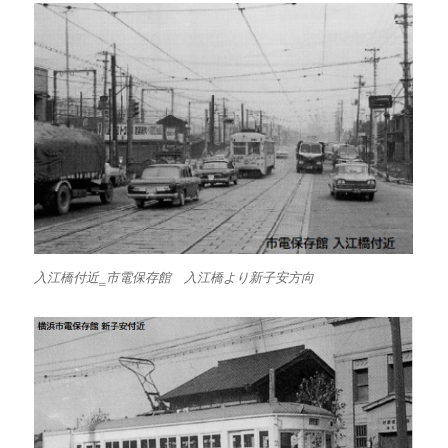
入江橋付近‗市電保存館 入江橋より新子安方向