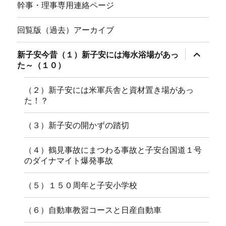
幹事・理事専用連絡ページ
回覧版（過去）アーカイブ
サ
新子安今昔（１）新子安には海水浴場があっ
ブ
た～（１０）
メ
ニ
ュ
（２）新子安には米軍兵舎と資材置き場があっ
ー
た！？
を
展
開
（３）新子安の開かずの踏切
（４）鶴見事故にまつわる事故と子安台国道１号
のダイナマイト爆発事故
（５）１５０周年と子安小学校
（６）自動車教習コースと日産自動車