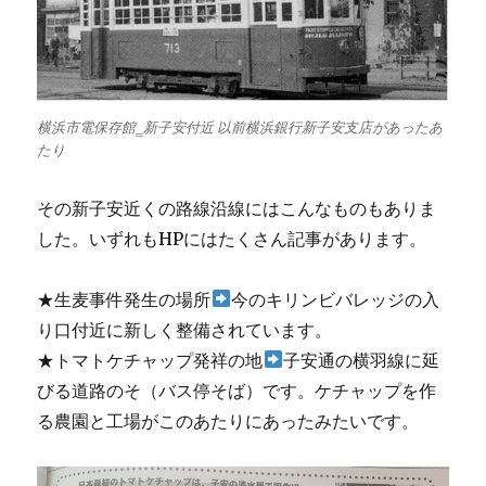
横浜市電保存館‗新子安付近 以前横浜銀行新子安支店があったあ
たり
その新子安近くの路線沿線にはこんなものもありま
した。いずれもHPにはたくさん記事があります。
★生麦事件発生の場所
今のキリンビバレッジの入
り口付近に新しく整備されています。
★トマトケチャップ発祥の地
子安通の横羽線に延
びる道路のそ（バス停そば）です。ケチャップを作
る農園と工場がこのあたりにあったみたいです。