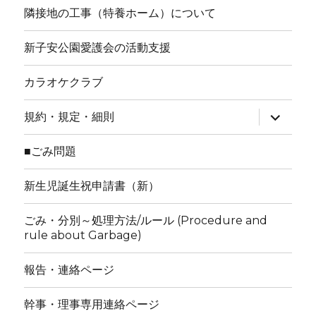
隣接地の工事（特養ホーム）について
新子安公園愛護会の活動支援
カラオケクラブ
サ
規約・規定・細則
ブ
メ
ニ
■ごみ問題
ュ
ー
を
新生児誕生祝申請書（新）
展
開
ごみ・分別～処理方法/ルール (Procedure and
rule about Garbage)
報告・連絡ページ
幹事・理事専用連絡ページ