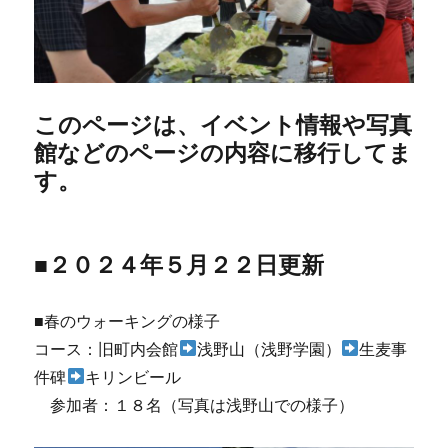
このページは、イベント情報や写真
館などのページの内容に移行してま
す。
■２０２４年５月２２日更新
■春のウォーキングの様子
コース：旧町内会館
浅野山（浅野学園）
生麦事
件碑
キリンビール
参加者：１８名（写真は浅野山での様子）