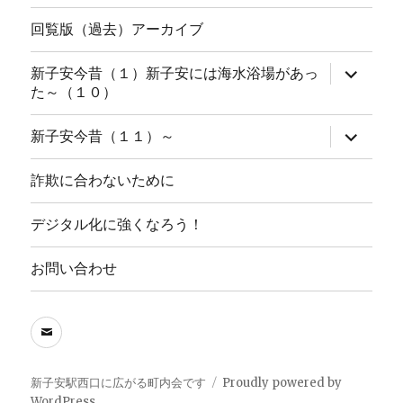
回覧版（過去）アーカイブ
サ
新子安今昔（１）新子安には海水浴場があっ
ブ
た～（１０）
メ
ニ
ュ
サ
新子安今昔（１１）～
ー
ブ
を
メ
展
ニ
詐欺に合わないために
開
ュ
ー
を
デジタル化に強くなろう！
展
開
お問い合わせ
メ
ー
ル
新子安駅西口に広がる町内会です
Proudly powered by
WordPress