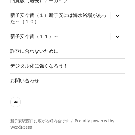
回覧版（過去）アーカイブ
サ
新子安今昔（１）新子安には海水浴場があっ
ブ
た～（１０）
メ
ニ
ュ
サ
新子安今昔（１１）～
ー
ブ
を
メ
展
ニ
詐欺に合わないために
開
ュ
ー
を
デジタル化に強くなろう！
展
開
お問い合わせ
メ
ー
ル
新子安駅西口に広がる町内会です
Proudly powered by
WordPress