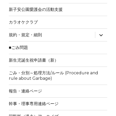
新子安公園愛護会の活動支援
カラオケクラブ
サ
規約・規定・細則
ブ
メ
ニ
■ごみ問題
ュ
ー
を
新生児誕生祝申請書（新）
展
開
ごみ・分別～処理方法/ルール (Procedure and
rule about Garbage)
報告・連絡ページ
幹事・理事専用連絡ページ