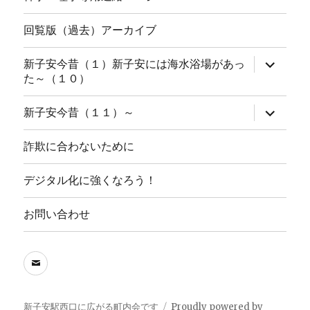
回覧版（過去）アーカイブ
サ
新子安今昔（１）新子安には海水浴場があっ
ブ
た～（１０）
メ
ニ
ュ
サ
新子安今昔（１１）～
ー
ブ
を
メ
展
ニ
詐欺に合わないために
開
ュ
ー
を
デジタル化に強くなろう！
展
開
お問い合わせ
メ
ー
ル
新子安駅西口に広がる町内会です
Proudly powered by