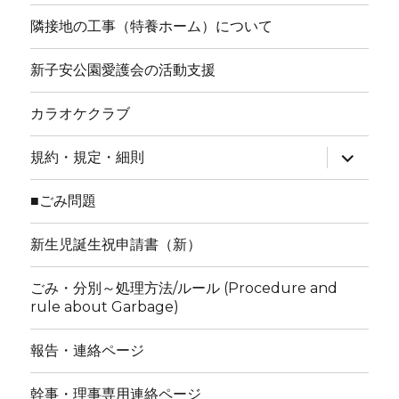
隣接地の工事（特養ホーム）について
新子安公園愛護会の活動支援
カラオケクラブ
サ
規約・規定・細則
ブ
メ
ニ
■ごみ問題
ュ
ー
を
新生児誕生祝申請書（新）
展
開
ごみ・分別～処理方法/ルール (Procedure and
rule about Garbage)
報告・連絡ページ
幹事・理事専用連絡ページ