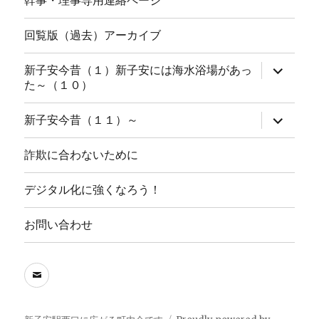
幹事・理事専用連絡ページ
回覧版（過去）アーカイブ
サ
新子安今昔（１）新子安には海水浴場があっ
ブ
た～（１０）
メ
ニ
ュ
サ
新子安今昔（１１）～
ー
ブ
を
メ
展
ニ
詐欺に合わないために
開
ュ
ー
を
デジタル化に強くなろう！
展
開
お問い合わせ
メ
ー
ル