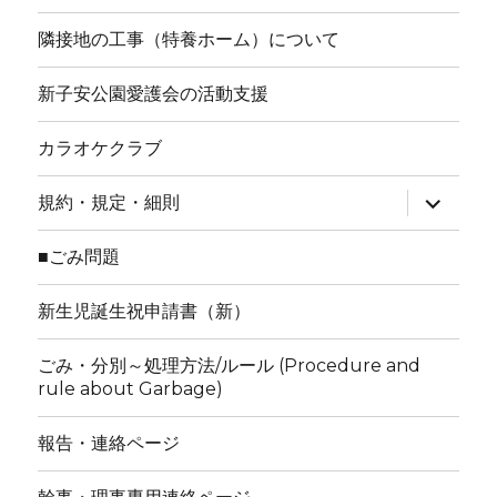
隣接地の工事（特養ホーム）について
新子安公園愛護会の活動支援
カラオケクラブ
サ
規約・規定・細則
ブ
メ
ニ
■ごみ問題
ュ
ー
を
新生児誕生祝申請書（新）
展
開
ごみ・分別～処理方法/ルール (Procedure and
rule about Garbage)
報告・連絡ページ