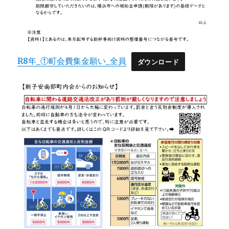
R8年_①町会費集金願い_全員
ダウンロード