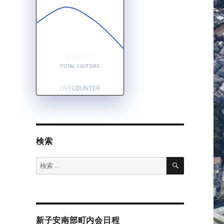
956613
TOTAL VISITORS
検索
検
検
索
索:
新子安南部町内会日程