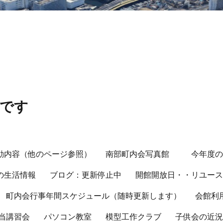
会です
動内容（他のページ参照）
南部町内会写真館
今年度
の生活情報
ブログ：更新停止中
開館開放日・・リユー
町内会行事年間スケジュール（随時更新します）
会館利
当講習会
パソコン教室
模型工作クラブ
子供会の近