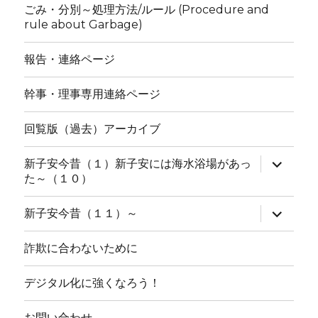
ごみ・分別～処理方法/ルール (Procedure and
rule about Garbage)
報告・連絡ページ
幹事・理事専用連絡ページ
回覧版（過去）アーカイブ
サ
新子安今昔（１）新子安には海水浴場があっ
ブ
た～（１０）
メ
ニ
ュ
サ
新子安今昔（１１）～
ー
ブ
を
メ
展
ニ
詐欺に合わないために
開
ュ
ー
を
デジタル化に強くなろう！
展
開
お問い合わせ