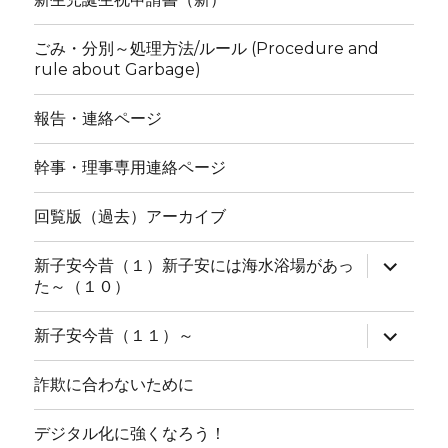
展
開
ごみ・分別～処理方法/ルール (Procedure and
rule about Garbage)
報告・連絡ページ
幹事・理事専用連絡ページ
回覧版（過去）アーカイブ
サ
新子安今昔（１）新子安には海水浴場があっ
ブ
た～（１０）
メ
ニ
ュ
サ
新子安今昔（１１）～
ー
ブ
を
メ
展
ニ
詐欺に合わないために
開
ュ
ー
を
デジタル化に強くなろう！
展