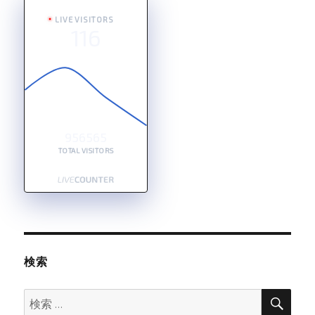
LIVE VISITORS
116
956565
TOTAL VISITORS
検索
検
検
索