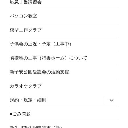
応急手当講習会
パソコン教室
模型工作クラブ
子供会の近況・予定（工事中）
隣接地の工事（特養ホーム）について
新子安公園愛護会の活動支援
カラオケクラブ
サ
規約・規定・細則
ブ
メ
ニ
■ごみ問題
ュ
ー
を
新生児誕生祝申請書（新）