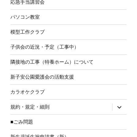
応急手当講習会
パソコン教室
模型工作クラブ
子供会の近況・予定（工事中）
隣接地の工事（特養ホーム）について
新子安公園愛護会の活動支援
カラオケクラブ
サ
規約・規定・細則
ブ
メ
ニ
■ごみ問題
ュ
ー
を
新生児誕生祝申請書（新）