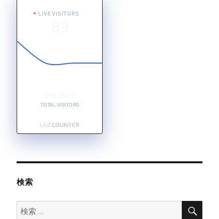
LIVE VISITORS
89
956849
TOTAL VISITORS
検索
検
検
索