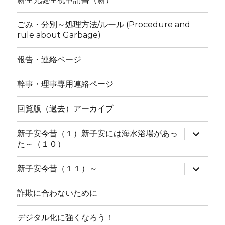
展
開
ごみ・分別～処理方法/ルール (Procedure and
rule about Garbage)
報告・連絡ページ
幹事・理事専用連絡ページ
回覧版（過去）アーカイブ
サ
新子安今昔（１）新子安には海水浴場があっ
ブ
た～（１０）
メ
ニ
ュ
サ
新子安今昔（１１）～
ー
ブ
を
メ
展
ニ
詐欺に合わないために
開
ュ
ー
を
デジタル化に強くなろう！
展